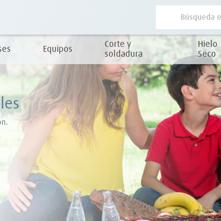
Corte y
Hielo
ses
Equipos
soldadura
Seco
les
ón.