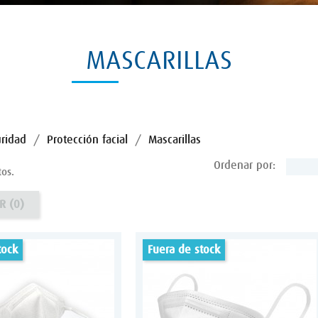
MASCARILLAS
ridad
Protección facial
Mascarillas
Ordenar por:
os.
R (
0
)
tock
fuera de stock