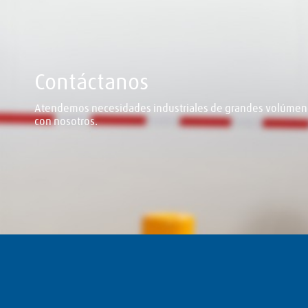
Contáctanos
Atendemos necesidades industriales de grandes volúmene
con nosotros.