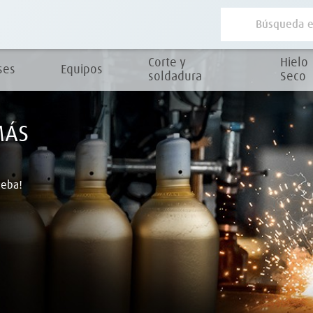
Corte y
Hielo
ses
Equipos
soldadura
Seco
MÁS
ueba!