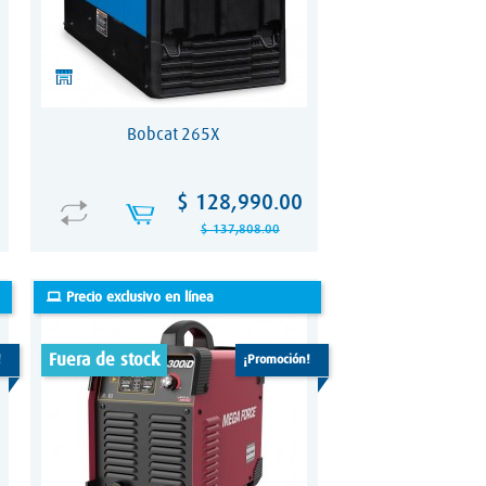
Bobcat 265X
Precio
Precio
$ 128,990.00
base
$ 137,808.00
Precio exclusivo en línea
fuera de stock
!
¡promoción!