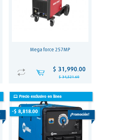
Mega force 257MP
Precio
Precio
$ 31,990.00
base
$ 34,521.60
Precio exclusivo en línea
-$ 8,818.00
!
¡promoción!