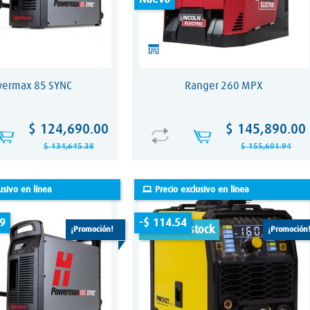
ermax 85 SYNC
Ranger 260 MPX
Precio
Precio
Precio
Precio
$ 124,690.00
$ 145,890.00
base
base
$ 134,645.38
$ 155,601.94
usivo en línea
Precio exclusivo en línea
9
-$ 114.54
fuera de stock
¡promoción!
¡promoción