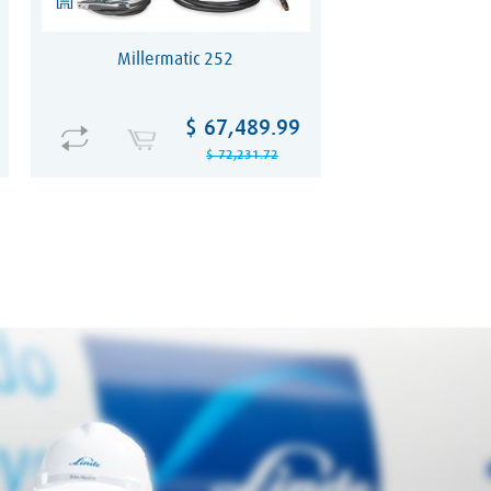
Millermatic 252
Precio
Precio
$ 67,489.99
base
$ 72,231.72