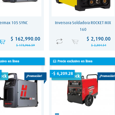
ermax 105 SYNC
Inversora Soldadora ROCKET MIX
160
Precio
Precio
Precio
Precio
$ 162,990.00
$ 2,190.00
base
base
$ 173,966.59
$ 2,304.54
usivo en línea
Precio exclusivo en línea
-$ 6,209.28
tock
fuera de stock
¡promoción!
¡promoción