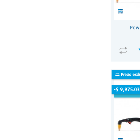
Pow
Precio excl
-$ 9,975.03
fuera de s