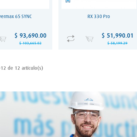
ermax 65 SYNC
RX 330 Pro
Precio
Precio
Precio
Precio
$ 93,690.00
$ 51,990.01
base
base
$ 103,665.02
$ 58,199.29
12 de 12 artículo(s)