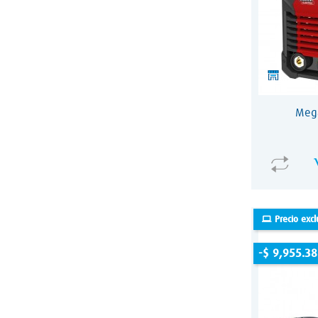
Mega
Precio excl
-$ 9,955.38