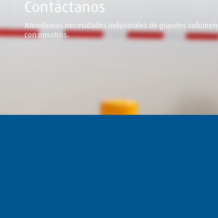
Contáctanos
Atendemos necesidades industriales de grandes volúmene
con nosotros.