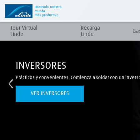
Haciendo nuestro
mundo
más productivo
Tour Virtual
Recarga
Ga
Linde
Linde
SUELDA CON MICROALAMBRE
Más eficiente y limpio que el electrodo.
VER EQUIPOS