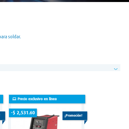
ara soldar.
Precio exclusivo en línea
-$ 2,531.60
!
¡promoción!