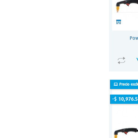
Pow
Precio excl
-$ 10,976.5