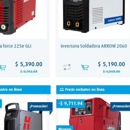
 force 225e GLi
Inversora Soldadora ARROW 2060
Precio
Precio
Precio
Precio
$ 5,390.00
$ 5,190.00
base
base
$ 5,762.88
$ 5,568.00
usivo en línea
Precio exclusivo en línea
-$ 9,711.94
¡promoción!
¡promoción
nuevo