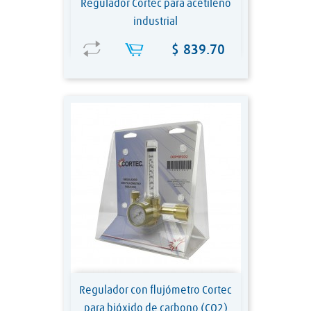
Regulador Cortec para acetileno
industrial
Precio
$ 839.70
Regulador con flujómetro Cortec
para bióxido de carbono (CO2)